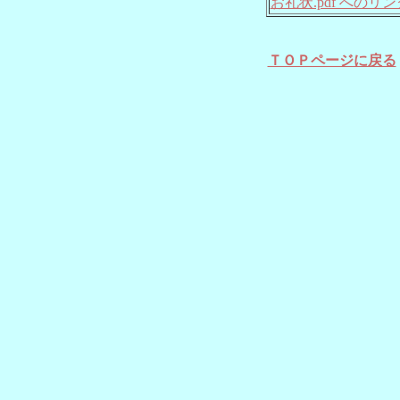
お礼状.pdf へのリン
ＴＯＰページに戻る